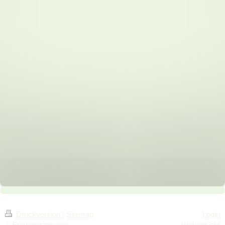
Druckversion
|
Sitemap
Login
© Frauenarztpraxis
Webansicht