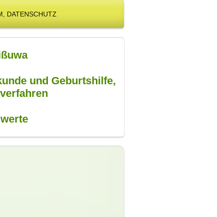
M, DATENSCHUTZ
Wißuwa
lkunde und Geburtshilfe,
verfahren
hwerte