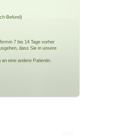
ich-Befund)
-Termin 7 bis 14 Tage vorher
ausgehen, dass Sie in unsere
 an eine andere Patientin
Login