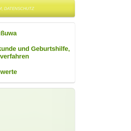
M, DATENSCHUTZ
Wißuwa
lkunde und Geburtshilfe,
verfahren
hwerte