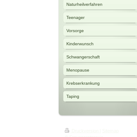
Naturheilverfahren
Teenager
Vorsorge
Kinderwunsch
Schwangerschaft
Menopause
Krebserkrankung
Taping
Druckversion
|
Sitemap